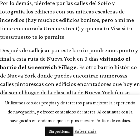
Por lo demás, piérdete por las calles del SoHo y
fotografía los edificios con sus míticas escaleras de
incendios (hay muchos edificios bonitos, pero a mí me
tiene enamorada Greene street) y quema tu Visa si tu
presupuesto te lo permite.
Después de callejear por este barrio pondremos punto y
final a esta ruta de Nueva York en 3 días
visitando el
barrio del Greenwich Village
. Es otro barrio histórico
de Nueva York donde puedes encontrar numerosas
calles pintorescas con edificios encantadores que hoy en
día son el hogar de la clase alta de Nueva York (en su
mayoría). Puedes acercarte hasta el
apartamento de
Utilizamos cookies propias y de terceros para mejorar la experiencia
Friends
dando un paseo, pasando también por el
de navegación, y ofrecer contenidos de interés. Al continuar con la
apartamento de Carrie Bradshaw
de Sexo en Nueva
navegación entendemos que aceptas nuestra Política de cookies.
York
.
Saber más
Sin problema
Por último, puedes acabar el día cenando en alguno de